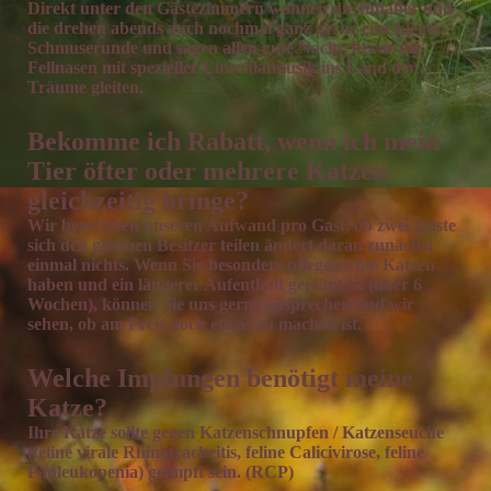
Direkt unter den Gästezimmern wohnen die Inhaber und
die drehen abends auch nochmal ganz gerne eine kleine
Schmuserunde und sagen allen gute Nacht, bevor die
Fellnasen mit spezieller Einschlafmusik ins Land der
Träume gleiten.
Bekomme ich Rabatt, wenn ich mein
Tier öfter oder mehrere Katzen
gleichzeitig bringe?
Wir berechnen unseren Aufwand pro Gast, ob zwei Gäste
sich den gleichen Besitzer teilen ändert daran zunächst
einmal nichts. Wenn Sie besonders pflegeleichte Katzen
haben und ein längerer Aufenthalt geplant ist (über 6
Wochen), können Sie uns gerne ansprechen und wir
sehen, ob am Preis noch etwas zu machen ist.
Welche Impfungen benötigt meine
Katze?
Ihre Katze sollte gegen Katzenschnupfen / Katzenseuche
(feline virale Rhinotracheitis, feline Calicivirose, feline
Panleukopenia) geimpft sein. (RCP)