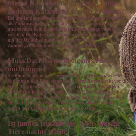
Meine Katze kennt oder mag keine
anderen Katzen. Ist das ein Problem?
Bei uns ist das meistens ein weit weniger großes Problem
als Zuhause. Bei uns sind alle Gäste auf neutralem Terrain
und es muss kein Revier gegen Eindringlinge verteidigt
werden. Die Katzen arrangieren sich meist nach 1-2 Tagen
mit der Urlaubssituation und finden oft die
Zimmergenossen dann auch ganz spannend.
Muss/Darf ich mein eigenes Futter
mitbringen?
Sie können gerne Ihr eigenes Futter mitbringen, wir stellen
es dann zu den Fütterungszeiten Ihrer Katze direkt vor die
Nase. Trockenfutter stellen wir grundsätzlich in jedem
Zimmer zu jeder Zeit bereit, unsere Gäste können sich
immer bedienen. Es kommt natürlich auch vor, dass das
eigene Futter unter den Gästen etwas getauscht wird das
macht den Urlaub gleich noch interessanter.
Ist immer jemand da? Oder sind die
Tiere nachts allein?