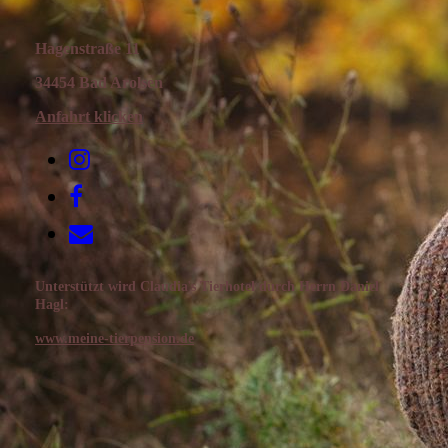
Hagenstraße 11
34454 Bad Arolsen
Anfahrt klicken
Unterstützt wird Claudia
'
s Tierhotel durch Herrn Daniel
Hagl:
www.meine-tierpension.de