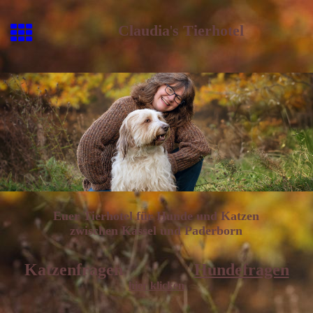
Claudia
'
s Tierhotel
Euer Tierhotel für Hunde und Katzen
zwischen Kassel und Paderborn
Katzenfragen
Hundefragen
hier klicken